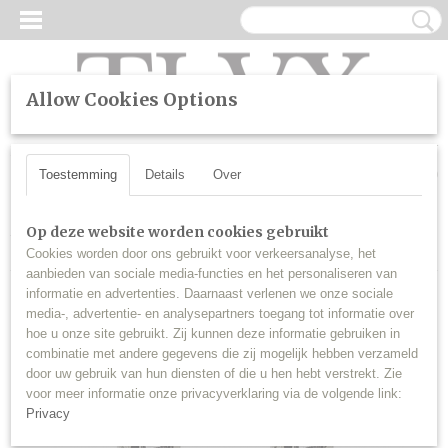
Allow Cookies Options
UW WINKELWAGEN
Inloggen
Registreren
Geen producten
(0)
Toestemming
Details
Over
Home
>
Halogeen
>
Origineel halogeen lampen
>
H1 55W
Op deze website worden cookies gebruikt
Origineel Halogeen lampen set (2 stuks)
Cookies worden door ons gebruikt voor verkeersanalyse, het
aanbieden van sociale media-functies en het personaliseren van
informatie en advertenties. Daarnaast verlenen we onze sociale
media-, advertentie- en analysepartners toegang tot informatie over
hoe u onze site gebruikt. Zij kunnen deze informatie gebruiken in
combinatie met andere gegevens die zij mogelijk hebben verzameld
door uw gebruik van hun diensten of die u hen hebt verstrekt. Zie
voor meer informatie onze privacyverklaring via de volgende link:
Privacy