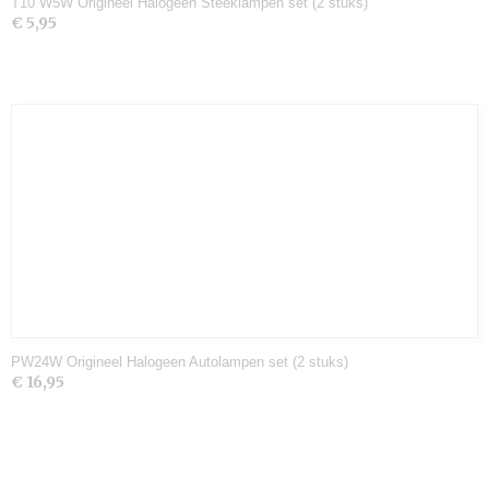
T10 W5W Origineel Halogeen Steeklampen set (2 stuks)
€ 5,95
PW24W Origineel Halogeen Autolampen set (2 stuks)
€ 16,95