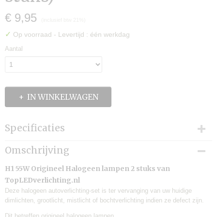
€ 9,95
(inclusief btw 21%)
✓
Op voorraad
- Levertijd : één werkdag
Aantal
IN WINKELWAGEN
Specificaties
Productcode
Omschrijving
2x H1 Halogeen
Levertijd:
H1 55W Origineel Halogeen lampen 2 stuks van
één werkdag
TopLEDverlichting.nl
Merk:
Deze halogeen autoverlichting-set is ter vervanging van uw huidige
TLVX
dimlichten, grootlicht, mistlicht of bochtverlichting indien ze defect zijn.
Verzendkosten:
Dit betreffen origineel halogeen lampen.