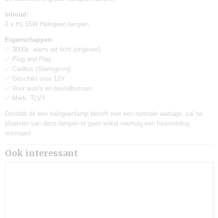
€0,95
Inhoud:
2 x H1 55W Halogeen lampen
Eigenschappen:
✅ 3000k: warm wit licht (origineel)
✅ Plug and Play
✅ Canbus (Storingsvrij)
✅ Geschikt voor 12V
✅ Voor auto's en bestelbussen
✅ Merk: TLVX
Doordat dit een halogeenlamp betreft met een normale wattage, zal na
plaatsen van deze lampen in geen enkel voertuig een foutmelding
ontstaan!
Ook interessant