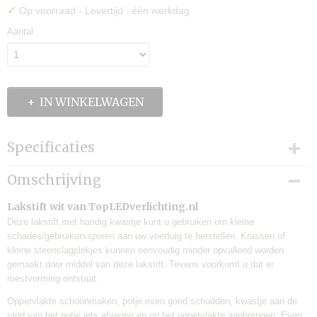
✓
Op voorraad
- Levertijd : één werkdag
Aantal
IN WINKELWAGEN
Specificaties
Productcode
Omschrijving
TLV-ALL02
EAN code
Lakstift wit van TopLEDverlichting.nl
9506294823741
Deze lakstift met handig kwastje kunt u gebruiken om kleine
schades/gebruikerssporen aan uw voertuig te herstellen. Krassen of
Productcode leverancier
kleine steenslagplekjes kunnen eenvoudig minder opvallend worden
TLVX
gemaakt door middel van deze lakstift. Tevens voorkomt u dat er
Levertijd:
roestvorming ontstaat.
één werkdag
Merk:
Oppervlakte schoonmaken, potje even goed schudden, kwastje aan de
TLVX
rand van het potje iets afvegen en op het oppervlakte aanbrengen. Even