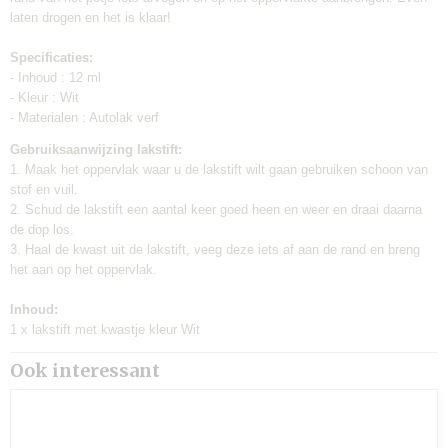
laten drogen en het is klaar!
Verzendkosten:
€0,95
Specificaties:
- Inhoud : 12 ml
- Kleur : Wit
- Materialen : Autolak verf
Gebruiksaanwijzing lakstift:
1. Maak het oppervlak waar u de lakstift wilt gaan gebruiken schoon van
stof en vuil.
2. Schud de lakstift een aantal keer goed heen en weer en draai daarna
de dop los.
3. Haal de kwast uit de lakstift, veeg deze iets af aan de rand en breng
het aan op het oppervlak.
Inhoud:
1 x lakstift met kwastje kleur Wit
Ook interessant