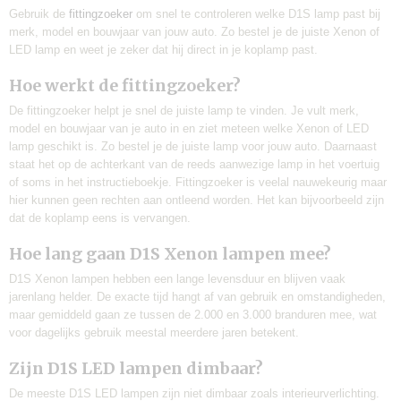
Gebruik de
fittingzoeker
om snel te controleren welke D1S lamp past bij
merk, model en bouwjaar van jouw auto. Zo bestel je de juiste Xenon of
LED lamp en weet je zeker dat hij direct in je koplamp past.
Hoe werkt de fittingzoeker?
De fittingzoeker helpt je snel de juiste lamp te vinden. Je vult merk,
model en bouwjaar van je auto in en ziet meteen welke Xenon of LED
lamp geschikt is. Zo bestel je de juiste lamp voor jouw auto. Daarnaast
staat het op de achterkant van de reeds aanwezige lamp in het voertuig
of soms in het instructieboekje. Fittingzoeker is veelal nauwekeurig maar
hier kunnen geen rechten aan ontleend worden. Het kan bijvoorbeeld zijn
dat de koplamp eens is vervangen.
Hoe lang gaan D1S Xenon lampen mee?
D1S Xenon lampen hebben een lange levensduur en blijven vaak
jarenlang helder. De exacte tijd hangt af van gebruik en omstandigheden,
maar gemiddeld gaan ze tussen de 2.000 en 3.000 branduren mee, wat
voor dagelijks gebruik meestal meerdere jaren betekent.
Zijn D1S LED lampen dimbaar?
De meeste D1S LED lampen zijn niet dimbaar zoals interieurverlichting.