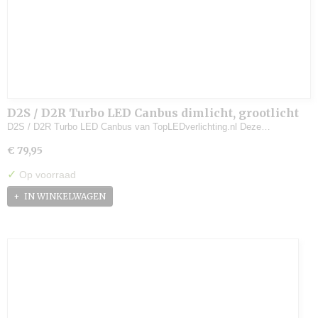
D2S / D2R Turbo LED Canbus dimlicht, grootlicht
(set)
D2S / D2R Turbo LED Canbus van TopLEDverlichting.nl Deze…
€ 79,95
✓
Op voorraad
IN WINKELWAGEN