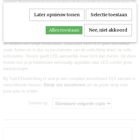
lampen. Xenon lampen geven helder wit-blauw licht en gaan lang mee. Ze
zorgen voor goed zicht in het donker en maken rijden veiliger. Ze werken
Later opnieuw tonen
Selectie toestaan
op een ballast/starter en moeten 'opstarten' zodra de lampen worden
aangezet.
Alles toestaan
Nee, niet akkoord
D1S LED lampen zijn 1:1 te vervangen met D1S Xenon en geven fel, koel
wit licht van 6000K (meest gangbare kleur). Ze verbruiken minder energie
en hebben een lange levensduur. Daarnaast kent LED geen opstarttijd
zoals Xenon en is dus na inschakelen van de verlichting direct op volle
lichtsterkte. Tevens geeft LED aanzienlijk meer licht dan Xenon. Op deze
manier kun je je koplampen eenvoudig upgraden naar LED zonder grote
aanpassingen.
Bij TopLEDverlichting.nl vind je een compleet assortiment D1S lampen in
verschillende kleuren.
Bekijk ons assortiment
om de juiste lamp voor
jouw auto te vinden.
Sorteer op: