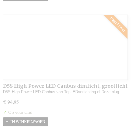
High Power
D5S High Power LED Canbus dimlicht, grootlicht
(set)
D5S High Power LED Canbus van TopLEDverlichting.nl Deze plug…
€ 94,95
✓
Op voorraad
IN WINKELWAGEN