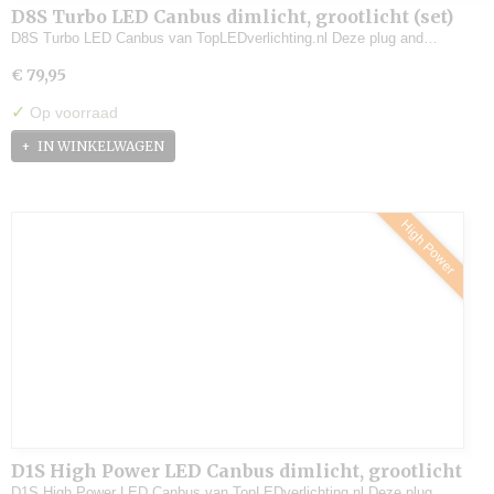
D8S Turbo LED Canbus dimlicht, grootlicht (set)
D8S Turbo LED Canbus van TopLEDverlichting.nl Deze plug and…
€ 79,95
✓
Op voorraad
IN WINKELWAGEN
High Power
D1S High Power LED Canbus dimlicht, grootlicht
(set)
D1S High Power LED Canbus van TopLEDverlichting.nl Deze plug…