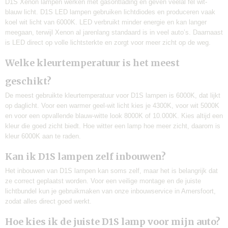
D1S Xenon lampen werken met gasontlading en geven veelal fel wit-
blauw licht. D1S LED lampen gebruiken lichtdiodes en produceren vaak
koel wit licht van 6000K. LED verbruikt minder energie en kan langer
meegaan, terwijl Xenon al jarenlang standaard is in veel auto’s. Daarnaast
is LED direct op volle lichtsterkte en zorgt voor meer zicht op de weg.
Welke kleurtemperatuur is het meest
geschikt?
De meest gebruikte kleurtemperatuur voor D1S lampen is 6000K, dat lijkt
op daglicht. Voor een warmer geel-wit licht kies je 4300K, voor wit 5000K
en voor een opvallende blauw-witte look 8000K of 10.000K. Kies altijd een
kleur die goed zicht biedt. Hoe witter een lamp hoe meer zicht, daarom is
kleur 6000K aan te raden.
Kan ik D1S lampen zelf inbouwen?
Het inbouwen van D1S lampen kan soms zelf, maar het is belangrijk dat
ze correct geplaatst worden. Voor een veilige montage en de juiste
lichtbundel kun je gebruikmaken van onze inbouwservice in Amersfoort,
zodat alles direct goed werkt.
Hoe kies ik de juiste D1S lamp voor mijn auto?