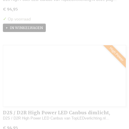
€ 94,95
✓
Op voorraad
IN WINKELWAGEN
High Power
D2S / D2R High Power LED Canbus dimlicht,
grootlicht (set)
D2S / D2R High Power LED Canbus van TopLEDverlichting.nl…
€ 94,95