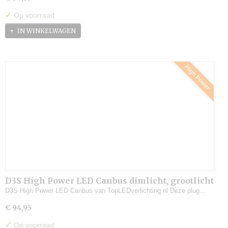
✓
Op voorraad
IN WINKELWAGEN
High Power
D3S High Power LED Canbus dimlicht, grootlicht
(set)
D3S High Power LED Canbus van TopLEDverlichting.nl Deze plug…
€ 94,95
✓
Op voorraad