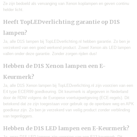
Ze zijn bedoeld als vervanging van Xenon koplampen en geven continu
helder licht.
Heeft TopLEDverlichting garantie op D1S
lampen?
Ja, alle D1S lampen bij TopLEDverlichting.nl hebben garantie. Zo ben je
verzekerd van een goed werkend product. Zowel Xenon als LED lampen
vallen onder deze garantie. Zonder zorgen rijden dus!
Hebben de D1S Xenon lampen een E-
Keurmerk?
Ja, alle D1S Xenon lampen bij TopLEDverlichting.nl zijn voorzien van een
E4 type ECER99 goedkeuring. Dit keurmerk is afgegeven in Nederland
door de RDW volgens de Europese voertuigwetgeving (ECE-regels). Dit
betekend dat ze zijn toegestaan voor gebruik op de openbare weg en APK
goedkeur zijn. Zo ben je verzekerd van veilig product zonder verblinding
van tegenliggers.
Hebben de D1S LED lampen een E-Keurmerk?
Ja, onze D1S LED lampen zijn voorzien van een E13 keurmerk. Dit