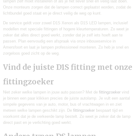
lampen zelf moet installeren of als je het liever snel en veilig laat doen.
Onze monteurs zorgen dat de lampen correct geplaatst worden, zodat de
lichtbundel goed staat en je direct veilig de weg op kunt.
De service geldt voor zowel D1S Xenon als D1S LED lampen, inclusief
modellen met speciale fittingen of hogere kleurtemperaturen. Zo weet je
zeker dat alles direct goed werkt, zonder dat je zelf iets hoeft aan te
passen. Plan eenvoudig een afspraak via onze inbouwservice in
Amersfoort en laat je lampen professioneel monteren. Zo heb je snel en
zorgeloos goed zicht op de weg.
Vind de juiste D1S fitting met onze
fittingzoeker
Niet zeker welke lampen in jouw auto passen? Met de
fittingzoeker
vind
je binnen een paar klikken precies de juiste autolamp. Je vult een aantal
simpele gegevens van je auto, motor, bus of vrachtwagen in en ziet
meteen welke lampen geschikt zijn. De
fittingzoeker
bespaart tijd en
voorkomt dat je de verkeerde lamp bestelt. Zo weet je zeker dat de lamp
direct past en je verlichting goed werkt.