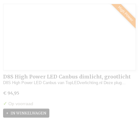
High Power
D8S High Power LED Canbus dimlicht, grootlicht
(set)
D8S High Power LED Canbus van TopLEDverlichting.nl Deze plug…
€ 94,95
✓
Op voorraad
IN WINKELWAGEN