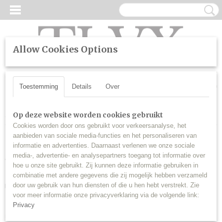
Allow Cookies Options
UW WINKELWAGEN
Inloggen
Registreren
Geen producten
(0)
Toestemming
Details
Over
Home
> D1S Xenon en LED lampen bij TopLEDverlichting.nl
Op deze website worden cookies gebruikt
Cookies worden door ons gebruikt voor verkeersanalyse, het
aanbieden van sociale media-functies en het personaliseren van
D1S Xenon en LED lampen
informatie en advertenties. Daarnaast verlenen we onze sociale
media-, advertentie- en analysepartners toegang tot informatie over
kopen bij
hoe u onze site gebruikt. Zij kunnen deze informatie gebruiken in
combinatie met andere gegevens die zij mogelijk hebben verzameld
TopLEDverlichting.nl
door uw gebruik van hun diensten of die u hen hebt verstrekt. Zie
voor meer informatie onze privacyverklaring via de volgende link:
Privacy
D1S lampen zijn autolampen met een specifieke fitting die veel vroege
moderne voertuigen gebruiken. Ze zijn verkrijgbaar als Xenon en LED