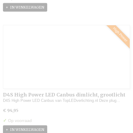
IN WINKELWAGEN
High Power
D4S High Power LED Canbus dimlicht, grootlicht
(set)
D4S High Power LED Canbus van TopLEDverlichting.nl Deze plug…
€ 94,95
✓
Op voorraad
IN WINKELWAGEN