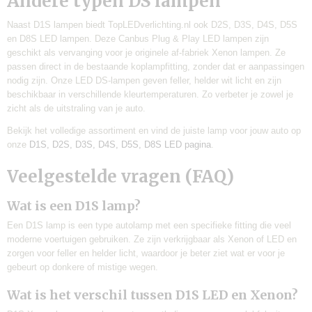
Andere typen DS lampen
Naast D1S lampen biedt TopLEDverlichting.nl ook D2S, D3S, D4S, D5S
en D8S LED lampen. Deze Canbus Plug & Play LED lampen zijn
geschikt als vervanging voor je originele af-fabriek Xenon lampen. Ze
passen direct in de bestaande koplampfitting, zonder dat er aanpassingen
nodig zijn. Onze LED DS-lampen geven feller, helder wit licht en zijn
beschikbaar in verschillende kleurtemperaturen. Zo verbeter je zowel je
zicht als de uitstraling van je auto.
Bekijk het volledige assortiment en vind de juiste lamp voor jouw auto op
onze
D1S, D2S, D3S, D4S, D5S, D8S LED pagina
.
Veelgestelde vragen (FAQ)
Wat is een D1S lamp?
Een D1S lamp is een type autolamp met een specifieke fitting die veel
moderne voertuigen gebruiken. Ze zijn verkrijgbaar als Xenon of LED en
zorgen voor feller en helder licht, waardoor je beter ziet wat er voor je
gebeurt op donkere of mistige wegen.
Wat is het verschil tussen D1S LED en Xenon?