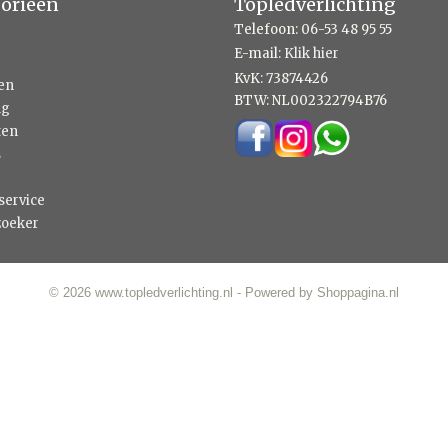
orieën
Topledverlichting
Telefoon: 06-53 48 95 55
E-mail:
Klik hier
KvK: 73874426
en
BTW: NL002322794B76
ng
ten
s
service
zoeker
© 2026 www.topledverlichting.nl - Powered by Shoppagina.nl