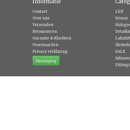
Informatie
Categ
Contact
LED
Over ons
Xenon
Verzenden
Haloge
Retourneren
Detaili
Garantie & Klachten
Lakstif
Voorwaarden
Sleutel
Privacy verklaring
SALE
Inbouw
Herroeping
Fitting