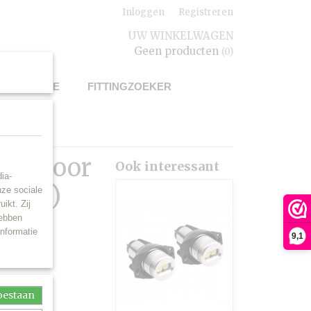
Inloggen
Registreren
UW WINKELWAGEN
Geen producten
(0)
UWSERVICE
FITTINGZOEKER
ikt voor
Ook interessant
ia-
(set)
nze sociale
ikt. Zij
hebben
informatie
9,1
toestaan