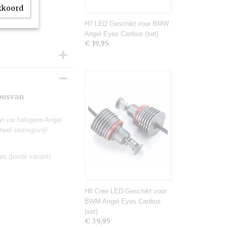
akkoord
H7 LED Geschikt voor BMW
Angel Eyes Canbus (set)
€ 19,95
busvan
van uw halogeen Angel
eel storingsvrij!
 (brede variant)
H8 Cree LED Geschikt voor
BWM Angel Eyes Canbus
(set)
€ 39,95