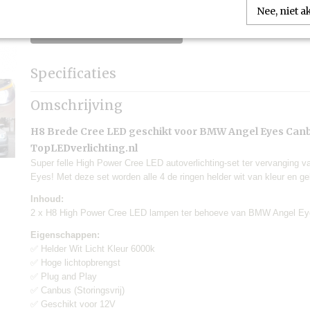
Nee, niet 
IN WINKELWAGEN
Specificaties
Productcode
TLV-AE05
Omschrijving
Levertijd:
Eén werkdag
Merk:
TLVX
H8 Brede Cree LED geschikt voor BMW Angel Eyes Can
Garantie:
6 maanden
TopLEDverlichting.nl
Geschikt voor:
Auto's
Super felle High Power Cree LED autoverlichting-set ter vervanging 
Canbus:
Ja
Eyes! Met deze set worden alle 4 de ringen helder wit van kleur en geh
Lamp voltage:
12V
Inhoud:
Lamp wattage:
40W
2 x H8 High Power Cree LED lampen ter behoeve van BMW Angel Eyes
Inhoud verpakking:
2 stuks
Verzendkosten:
€6,95
Eigenschappen:
✅ Helder Wit Licht Kleur 6000k
✅ Hoge lichtopbrengst
✅ Plug and Play
✅ Canbus (Storingsvrij)
✅ Geschikt voor 12V