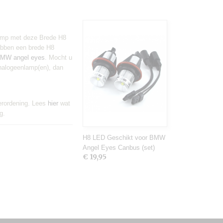
 lamp met deze Brede H8
bben een brede H8
MW angel eyes
. Mocht u
e halogeenlamp(en), dan
erordening. Lees
hier
wat
g.
H8 LED Geschikt voor BMW
Angel Eyes Canbus (set)
€ 19,95