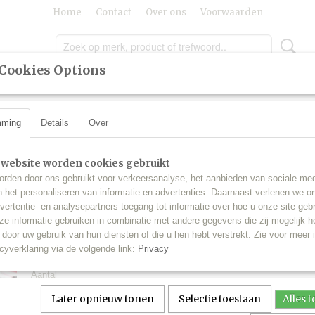
Home
Contact
Over ons
Voorwaarden
Cookies Options
LING
LAKSTIFTEN
SLEUTELS
SALE
INBO
mming
Details
Over
chikt voor BMW Angel Eyes Canbus (set)
H8 Brede Cree LED gesch
 website worden cookies gebruikt
rden door ons gebruikt voor verkeersanalyse, het aanbieden van sociale med
BMW Angel Eyes Canbus 
n het personaliseren van informatie en advertenties. Daarnaast verlenen we o
vertentie- en analysepartners toegang tot informatie over hoe u onze site gebru
e informatie gebruiken in combinatie met andere gegevens die zij mogelijk 
€ 44,95
(inclusief btw 21%)
door uw gebruik van hun diensten of die u hen hebt verstrekt. Zie voor meer 
cyverklaring via de volgende link:
Privacy
✓
Op voorraad
- Levertijd : één werkdag
Aantal
Later opnieuw tonen
Selectie toestaan
Alles 