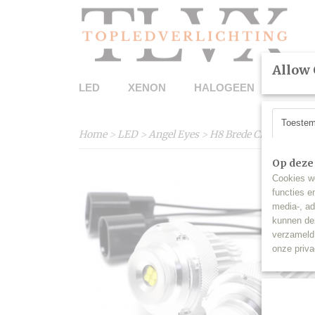
Allow 
LED
XENON
HALOGEEN
DETAI
Toeste
Home
>
LED
>
Angel Eyes
>
H8 Brede Cree LED ges
Op deze
Cookies wo
functies e
media-, ad
kunnen dez
verzameld 
onze priva