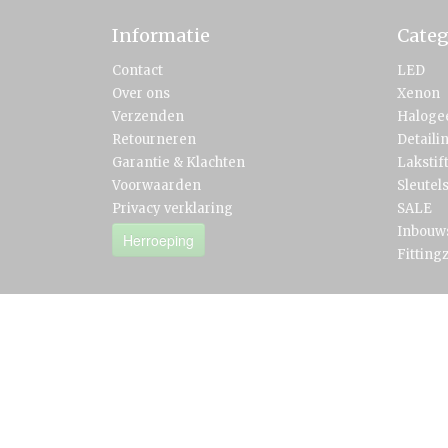
Informatie
Categ
Contact
LED
Over ons
Xenon
Verzenden
Haloge
Retourneren
Detaili
Garantie & Klachten
Lakstif
Voorwaarden
Sleutel
Privacy verklaring
SALE
Inbouw
Herroeping
Fitting