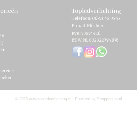
orieën
Topledverlichting
Telefoon: 06-53 48 95 55
E-mail:
Klik hier
KvK: 73874426
en
BTW: NL002322794B76
ng
ten
s
service
zoeker
© 2026 www.topledverlichting.nl - Powered by Shoppagina.nl