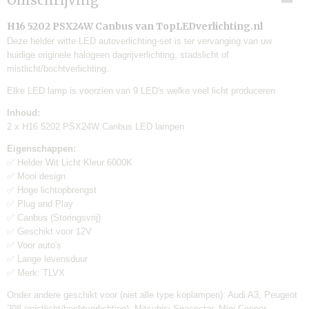
Omschrijving
TLV-LD11
EAN code
H16 5202 PSX24W Canbus van TopLEDverlichting.nl
7446000149173
Deze helder witte LED autoverlichting-set is ter vervanging van uw
huidige originele halogeen dagrijverlichting, stadslicht of
Levertijd:
mistlicht/bochtverlichting.
Eén werkdag
Merk:
Elke LED lamp is voorzien van 9 LED's welke veel licht produceren
TLVX
Inhoud:
Garantie:
2 x H16 5202 PSX24W Canbus LED lampen
6 maanden
Geschikt voor:
Eigenschappen:
Auto's
✅ Helder Wit Licht Kleur 6000K
✅ Mooi design
Canbus:
✅ Hoge lichtopbrengst
Ja
✅ Plug and Play
Lamp voltage:
✅ Canbus (Storingsvrij)
12V
✅ Geschikt voor 12V
Inhoud verpakking:
✅ Voor auto's
2 stuks
✅ Lange levensduur
Verzendkosten:
✅ Merk: TLVX
€6,95
Onder andere geschikt voor (niet alle type koplampen): Audi A3, Peugeot
208 (mistlicht/bochtverlichting), Mitsubisi Spacestar, Mini Cooper