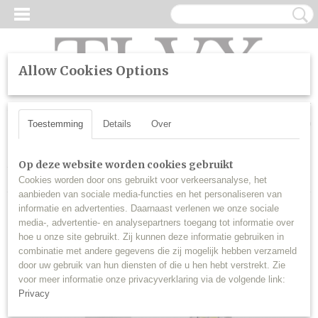
Allow Cookies Options
UW WINKELWAGEN
Inloggen
Registreren
Geen producten
(0)
Toestemming
Details
Over
Home
>
LED
>
Dagrijverlichting
>
H16 5202 PSX24W Canbus
Op deze website worden cookies gebruikt
dagrijverlichting (set)
Cookies worden door ons gebruikt voor verkeersanalyse, het
aanbieden van sociale media-functies en het personaliseren van
informatie en advertenties. Daarnaast verlenen we onze sociale
media-, advertentie- en analysepartners toegang tot informatie over
hoe u onze site gebruikt. Zij kunnen deze informatie gebruiken in
combinatie met andere gegevens die zij mogelijk hebben verzameld
door uw gebruik van hun diensten of die u hen hebt verstrekt. Zie
voor meer informatie onze privacyverklaring via de volgende link:
Privacy