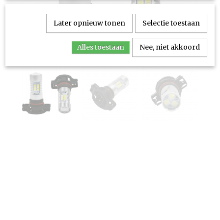
Later opnieuw tonen
Selectie toestaan
Alles toestaan
Nee, niet akkoord