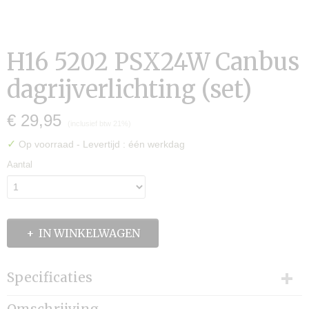
H16 5202 PSX24W Canbus
dagrijverlichting (set)
€ 29,95
(inclusief btw 21%)
✓
Op voorraad
- Levertijd : één werkdag
Aantal
IN WINKELWAGEN
Specificaties
Productcode