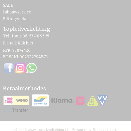
SALE
Inbouwservice
Fittingzoeker
Topledverlichting
Telefoon: 06-53 48 95 55
E-mail:
Klik hier
KvK: 73874426
BTW: NL002322794B76
Betaalmethodes
© 2026 www.topledverlichting.nl - Powered by Shoppagina.nl