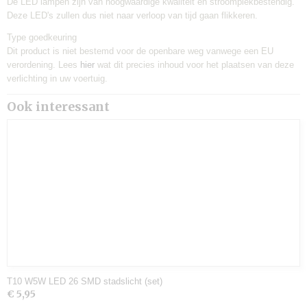
De LED lampen zijn van hoogwaardige kwaliteit en stroompiekbestendig.
Deze LED's zullen dus niet naar verloop van tijd gaan flikkeren.
Type goedkeuring
Dit product is niet bestemd voor de openbare weg vanwege een EU
verordening. Lees
hier
wat dit precies inhoud voor het plaatsen van deze
verlichting in uw voertuig.
Ook interessant
T10 W5W LED 26 SMD stadslicht (set)
€ 5,95