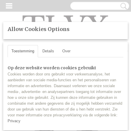
Allow Cookies Options
UW WINKELWAGEN
Inloggen
Registreren
Geen producten
(0)
Toestemming
Details
Over
Home
>
LED
>
Dimlicht grootlicht mistlicht
>
LED Canbus Line
Op deze website worden cookies gebruikt
>
H1 LED Canbus Line dimlicht grootlicht mistlicht (set)
Cookies worden door ons gebruikt voor verkeersanalyse, het
aanbieden van sociale media-functies en het personaliseren van
informatie en advertenties. Daarnaast verlenen we onze sociale
media-, advertentie- en analysepartners toegang tot informatie over
hoe u onze site gebruikt. Zij kunnen deze informatie gebruiken in
combinatie met andere gegevens die zij mogelijk hebben verzameld
door uw gebruik van hun diensten of die u hen hebt verstrekt. Zie
voor meer informatie onze privacyverklaring via de volgende link:
Privacy