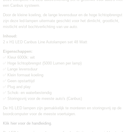
een Canbus systeem.
Levertijd:
Eén werkdag
Door de kleine koeling, de lange levensduur en de hoge lichtopbrengst
Merk:
zijn deze led-lampen uitermate geschikt voor het dimlicht, grootlicht,
TLVX
mistlicht en/of bochtverlichting van uw auto.
Garantie:
Inhoud:
6 maanden
2 x H1 LED Canbus Line Autolampen set 48 Watt
Geschikt voor:
Auto's
Eigenschappen:
✅ Kleur 6000k: wit
Canbus:
✅ Hoge lichtopbrengst (5000 Lumen per lamp)
Ja
✅ Lange levensduur
Lamp voltage:
✅ Klein formaat koeling
12V
✅ Geen opstarttijd
Lamp wattage:
✅ Plug and play
48W
✅ Schok- en waterbestendig
Inhoud verpakking:
✅ Storingsvrij voor de meeste auto's (Canbus)
2 stuks
De H1 LED lampen zijn gemakkelijk te monteren en storingsvrij op de
Verzendkosten:
boordcomputer voor de meeste voertuigen.
€6,95
Klik hier voor de handleiding.