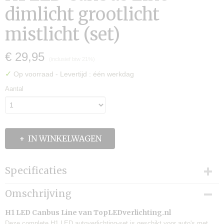
dimlicht grootlicht
mistlicht (set)
€ 29,95
(inclusief btw 21%)
✓
Op voorraad
- Levertijd : één werkdag
Aantal
IN WINKELWAGEN
Specificaties
Productcode
Omschrijving
H1 LED
EAN code
H1 LED Canbus Line van TopLEDverlichting.nl
7446000143126
Deze complete H1 LED autoverlichting-set is geschikt voor auto's met