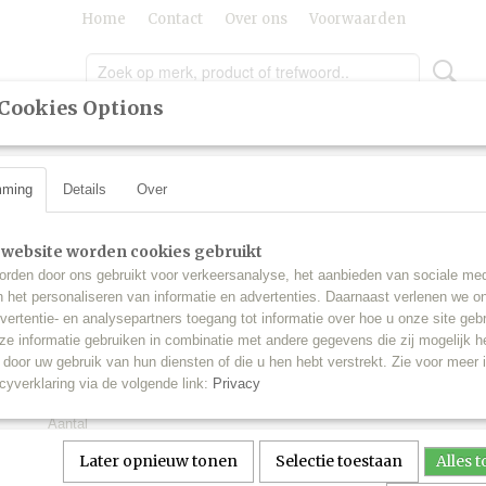
Home
Contact
Over ons
Voorwaarden
Cookies Options
LING
LAKSTIFTEN
SLEUTELS
SALE
INBO
mming
Details
Over
 Turbo LED Canbus Line
>
H1 Mini Turbo LED Canbus Line dimlicht 
H1 Mini Turbo LED Canb
 website worden cookies gebruikt
d!
rden door ons gebruikt voor verkeersanalyse, het aanbieden van sociale med
dimlicht grootlicht mistl
n het personaliseren van informatie en advertenties. Daarnaast verlenen we o
vertentie- en analysepartners toegang tot informatie over hoe u onze site gebru
e informatie gebruiken in combinatie met andere gegevens die zij mogelijk 
€ 44,95
(inclusief btw 21%)
door uw gebruik van hun diensten of die u hen hebt verstrekt. Zie voor meer 
cyverklaring via de volgende link:
Privacy
✓
Op voorraad
- Levertijd : één werkdag
Aantal
Later opnieuw tonen
Selectie toestaan
Alles 