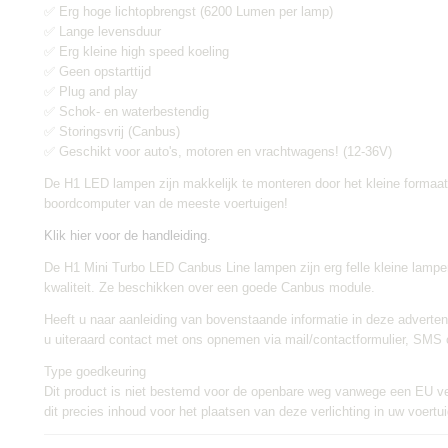
✅ Erg hoge lichtopbrengst (6200 Lumen per lamp)
✅ Lange levensduur
✅ Erg kleine high speed koeling
✅ Geen opstarttijd
✅ Plug and play
✅ Schok- en waterbestendig
✅ Storingsvrij (Canbus)
✅ Geschikt voor auto's, motoren en vrachtwagens! (12-36V)
De H1 LED lampen zijn makkelijk te monteren door het kleine formaat 
boordcomputer van de meeste voertuigen!
Klik hier voor de handleiding.
De H1 Mini Turbo LED Canbus Line lampen zijn erg felle kleine lamp
kwaliteit. Ze beschikken over een goede Canbus module.
Heeft u naar aanleiding van bovenstaande informatie in deze adverten
u uiteraard contact met ons opnemen via mail/contactformulier, SMS
Type goedkeuring
Dit product is niet bestemd voor de openbare weg vanwege een EU v
dit precies inhoud voor het plaatsen van deze verlichting in uw voertui