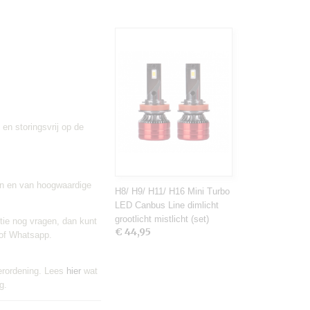
en storingsvrij op de
en en van hoogwaardige
H8/ H9/ H11/ H16 Mini Turbo
LED Canbus Line dimlicht
grootlicht mistlicht (set)
tie nog vragen, dan kunt
€ 44,95
 of Whatsapp.
erordening. Lees
hier
wat
g.