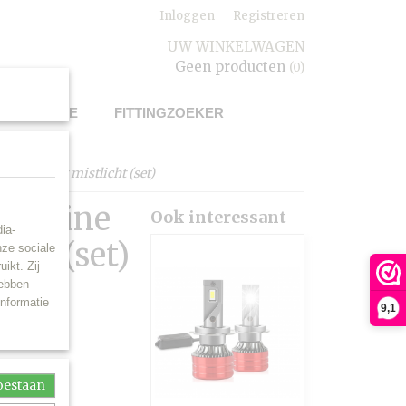
Inloggen
Registreren
UW WINKELWAGEN
Geen producten
(0)
UWSERVICE
FITTINGZOEKER
grootlicht mistlicht (set)
us Line
Ook interessant
ia-
icht (set)
nze sociale
ikt. Zij
hebben
informatie
9,1
toestaan