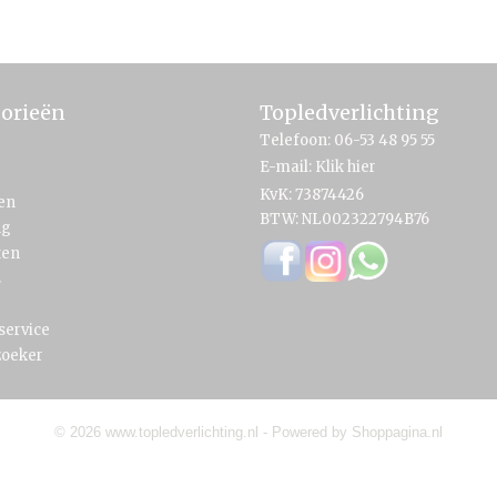
orieën
Topledverlichting
Telefoon: 06-53 48 95 55
E-mail:
Klik hier
KvK: 73874426
en
BTW: NL002322794B76
ng
ten
s
service
zoeker
© 2026 www.topledverlichting.nl - Powered by Shoppagina.nl