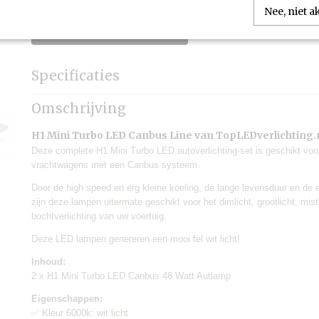
Nee, niet 
IN WINKELWAGEN
Specificaties
Productcode
TLV-MTL-01
Omschrijving
Levertijd:
Eén werkdag
Merk:
TLVX
H1 Mini Turbo LED Canbus Line van TopLEDverlichting.
Garantie:
6 maanden
Deze complete H1 Mini Turbo LED autoverlichting-set is geschikt voo
Geschikt voor:
Auto's, motoren en v
vrachtwagens met een Canbus systeem.
Canbus:
Ja
Door de high speed en erg kleine koeling, de lange levensduur en de 
Lamp voltage:
12V - 36V
zijn deze lampen uitermate geschikt voor het dimlicht, grootlicht, mistl
Lamp wattage:
48W
bochtverlichting van uw voertuig.
Inhoud verpakking:
2 stuks
Verzendkosten:
€6,95
Deze LED lampen genereren een mooi fel wit licht!
Inhoud:
2 x H1 Mini Turbo LED Canbus 48 Watt Autlamp
Eigenschappen:
✅ Kleur 6000k: wit licht