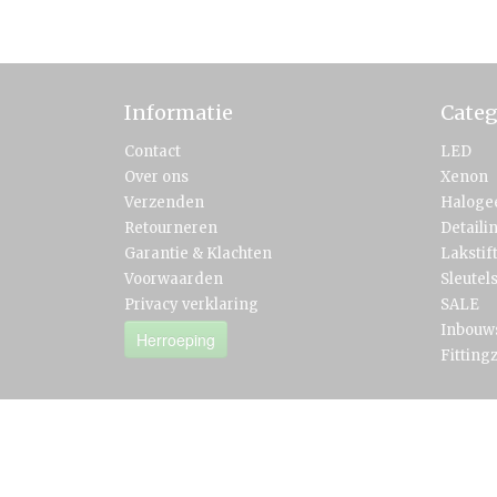
Informatie
Categ
Contact
LED
Over ons
Xenon
Verzenden
Haloge
Retourneren
Detaili
Garantie & Klachten
Lakstif
Voorwaarden
Sleutel
Privacy verklaring
SALE
Inbouw
Herroeping
Fitting