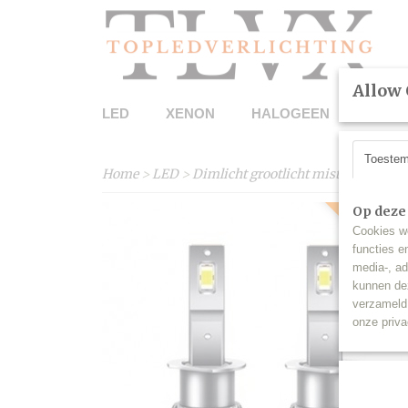
Allow 
LED
XENON
HALOGEEN
DETAI
Toeste
Home
>
LED
>
Dimlicht grootlicht mistlicht
>
Mini
Op deze
Prijs verlaag
Cookies wo
functies e
media-, ad
kunnen dez
verzameld 
onze priva