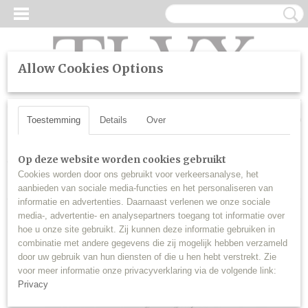
Allow Cookies Options
UW WINKELWAGEN
Inloggen
Registreren
Geen producten
(0)
Toestemming
Details
Over
Home
>
LED
>
Draadloze sensorlampen
>
Draadloze 60cm LED
Op deze website worden cookies gebruikt
bewegingssensor Kledingkast / Kelder / Garage / Keuken / Trap /
Cookies worden door ons gebruikt voor verkeersanalyse, het
Schuur Light Motion Sensor Oplaadbaar
aanbieden van sociale media-functies en het personaliseren van
informatie en advertenties. Daarnaast verlenen we onze sociale
media-, advertentie- en analysepartners toegang tot informatie over
hoe u onze site gebruikt. Zij kunnen deze informatie gebruiken in
combinatie met andere gegevens die zij mogelijk hebben verzameld
door uw gebruik van hun diensten of die u hen hebt verstrekt. Zie
voor meer informatie onze privacyverklaring via de volgende link:
Privacy