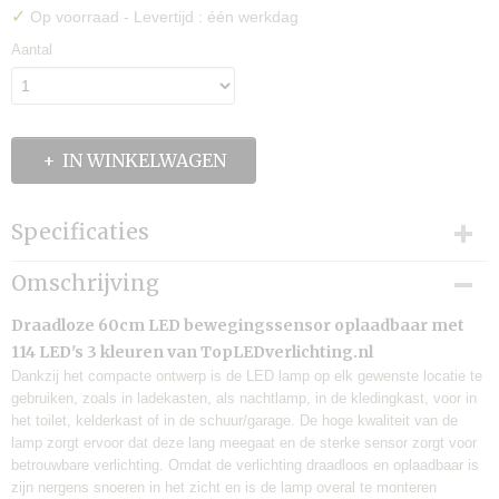
✓
Op voorraad
- Levertijd : één werkdag
Aantal
IN WINKELWAGEN
Specificaties
Productcode
Omschrijving
60CM Zilver
Levertijd:
Draadloze 60cm LED bewegingssensor oplaadbaar met
één werkdag
114 LED's 3 kleuren van TopLEDverlichting.nl
Merk:
Dankzij het compacte ontwerp is de LED lamp op elk gewenste locatie te
TLVX
gebruiken, zoals in ladekasten, als nachtlamp, in de kledingkast, voor in
het toilet, kelderkast of in de schuur/garage. De hoge kwaliteit van de
Verzendkosten:
lamp zorgt ervoor dat deze lang meegaat en de sterke sensor zorgt voor
€6,95
betrouwbare verlichting. Omdat de verlichting draadloos en oplaadbaar is
zijn nergens snoeren in het zicht en is de lamp overal te monteren