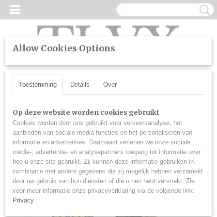
Allow Cookies Options
UW WINKELWAGEN
Inloggen
Registreren
Geen producten
(0)
Toestemming
Details
Over
Home
>
LED
>
Kentekenverlichting
>
T10 W5W LED Canbus 24
Op deze website worden cookies gebruikt
SMD kentekenverlichting (set)
Cookies worden door ons gebruikt voor verkeersanalyse, het
aanbieden van sociale media-functies en het personaliseren van
informatie en advertenties. Daarnaast verlenen we onze sociale
media-, advertentie- en analysepartners toegang tot informatie over
hoe u onze site gebruikt. Zij kunnen deze informatie gebruiken in
combinatie met andere gegevens die zij mogelijk hebben verzameld
door uw gebruik van hun diensten of die u hen hebt verstrekt. Zie
voor meer informatie onze privacyverklaring via de volgende link:
Privacy