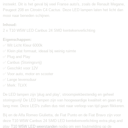
6 maanden
insteekt. Dit is het geval bij veel Franse auto's, zoals de Renault Megane,
Geschikt voor:
Peugeot 208 en Citroën C4 Cactus. Deze LED lampen laten het licht dan
Auto's
mooi naar beneden schijnen.
Canbus:
Inhoud:
Ja
2 x T10 W5W LED Canbus 24 SMD kentekenverlichting
Lamp voltage:
Eigenschappen:
12V
✅ Wit Licht Kleur 6000k
Inhoud verpakking:
✅ Klein plat formaat, ideaal bij weinig ruimte
2 stuks
✅ Plug and Play
Verzendkosten:
✅ Canbus (Storingsvrij)
Gratis
✅ Geschikt voor 12V
✅ Voor auto, motor en scooter
✅ Lange levensduur
✅ Merk: TLVX
De LED lampen zijn 'plug and play', stroompiekbestendig en geheel
storingsvrij! De LED lampen zijn van hoogwaardige kwaliteit en gaan erg
lang mee. Deze LED's zullen dus niet naar verloop van tijd gaan flikkeren.
Bij en de Alfa Romeo Giulietta, de Fiat Punto en de Fiat Bravo zijn voor
deze T10 W5W Canbus 24 SMD LED kentekenverlichting extra plug and
play
T10 W5W LED weerstanden
nodig om een foutmelding op de