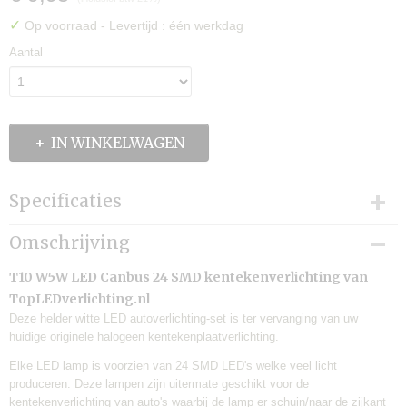
✓
Op voorraad
- Levertijd : één werkdag
Aantal
IN WINKELWAGEN
Specificaties
Productcode
Omschrijving
TLV-LK04
EAN code
T10 W5W LED Canbus 24 SMD kentekenverlichting van
7446000148152
TopLEDverlichting.nl
Levertijd:
Deze helder witte LED autoverlichting-set is ter vervanging van uw
Eén werkdag
huidige originele halogeen kentekenplaatverlichting.
Merk:
Elke LED lamp is voorzien van 24 SMD LED's welke veel licht
TLVX
produceren. Deze lampen zijn uitermate geschikt voor de
Garantie:
kentekenverlichting van auto's waarbij de lamp er schuin/naar de zijkant