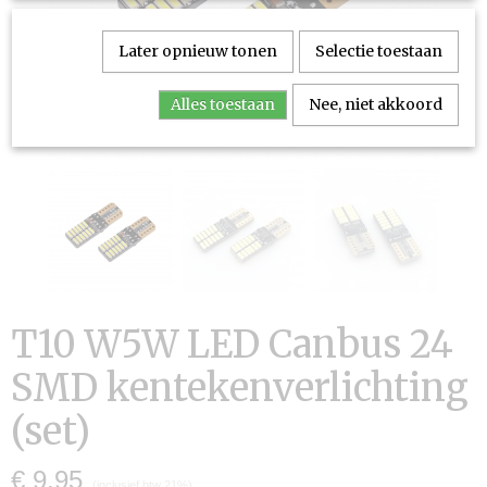
Later opnieuw tonen
Selectie toestaan
Alles toestaan
Nee, niet akkoord
T10 W5W LED Canbus 24
SMD kentekenverlichting
(set)
€ 9,95
(inclusief btw 21%)