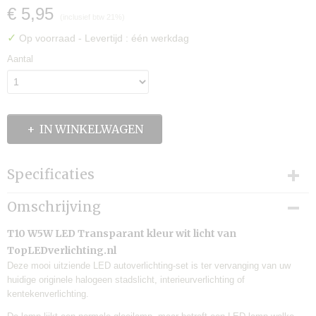
€ 5,95
(inclusief btw 21%)
✓
Op voorraad
- Levertijd : één werkdag
Aantal
IN WINKELWAGEN
Specificaties
Productcode
Omschrijving
TLV-SLA-10
Levertijd:
T10 W5W LED Transparant kleur wit licht van
één werkdag
TopLEDverlichting.nl
Merk:
Deze mooi uitziende LED autoverlichting-set is ter vervanging van uw
TLVX
huidige originele halogeen stadslicht, interieurverlichting of
kentekenverlichting.
Garantie:
6 maanden