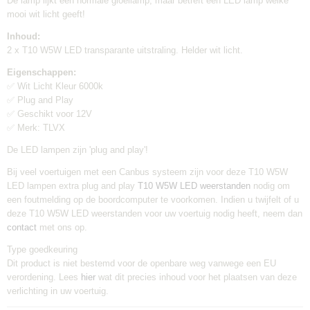
De lamp lijkt een normale gloeilamp, maar betreft een LED lamp welke
Verzendkosten:
mooi wit licht geeft!
€2,95
Inhoud:
2 x T10 W5W LED transparante uitstraling. Helder wit licht.
Eigenschappen:
✅ Wit Licht Kleur 6000k
✅ Plug and Play
✅ Geschikt voor 12V
✅ Merk: TLVX
De LED lampen zijn 'plug and play'!
Bij veel voertuigen met een Canbus systeem zijn voor deze T10 W5W
LED lampen extra plug and play
T10 W5W LED weerstanden
nodig om
een foutmelding op de boordcomputer te voorkomen. Indien u twijfelt of u
deze T10 W5W LED weerstanden voor uw voertuig nodig heeft, neem dan
contact
met ons op.
Type goedkeuring
Dit product is niet bestemd voor de openbare weg vanwege een EU
verordening. Lees
hier
wat dit precies inhoud voor het plaatsen van deze
verlichting in uw voertuig.