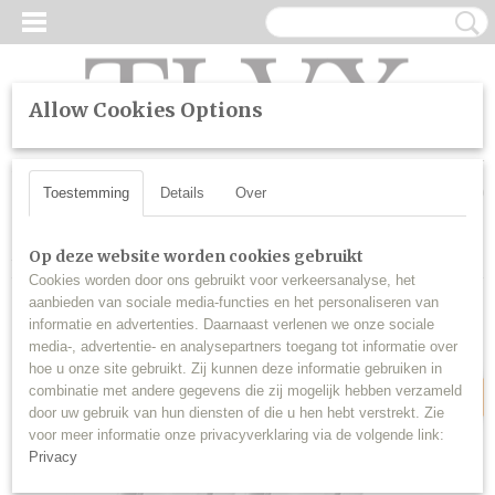
Allow Cookies Options
UW WINKELWAGEN
Inloggen
Registreren
Geen producten
(0)
Toestemming
Details
Over
Home
>
SALE
>
T10 W5W LED Transparant Kleur wit licht (set)
Op deze website worden cookies gebruikt
Cookies worden door ons gebruikt voor verkeersanalyse, het
aanbieden van sociale media-functies en het personaliseren van
informatie en advertenties. Daarnaast verlenen we onze sociale
Sale
media-, advertentie- en analysepartners toegang tot informatie over
hoe u onze site gebruikt. Zij kunnen deze informatie gebruiken in
combinatie met andere gegevens die zij mogelijk hebben verzameld
door uw gebruik van hun diensten of die u hen hebt verstrekt. Zie
voor meer informatie onze privacyverklaring via de volgende link:
Privacy