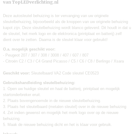
Merk:
van TopLEDverlichting.nl
TLVX
Verzendkosten:
Deze autosleutel behuizing is ter vervanging van uw originele
€0,95
sleutelbehuizing, bijvoorbeeld als de knoppen van uw originele behuizing
kapot zijn. Deze sleutelbehuizing wordt blanco geleverd. Dit houdt in dat u
de sleutel, het merk logo en de elektronica (printplaat en batterij) zelf
dient over te zetten. Daarna is de sleutel klaar voor gebruikt!
O.a. mogelijk geschikt voor:
- Peugeot 207 / 307 / 308 / 3008 / 407 / 607 / 807
- Citroën C2 / C3 / C4 Grand Picasso / C5 / C6 / C8 / Berlingo / Xsara
Geschikt voor:
Sleutelbaard VA2 Code sleutel CE0523
Gebruikshandleiding sleutelbehuizing:
1. Open uw huidige sleutel en haal de batterij, printplaat en mogelijk
startonderbreker eruit.
2. Plaats bovengenoemde in de nieuwe sleutelbehuizing.
3.
Plaats het sleutelbaard (metalen sleutel) over in de nieuwe behuizing
4. Zet indien gewenst en mogelijk het merk logo over op de nieuwe
behuizing.
5. Maak de nieuwe behuizing dicht en het is klaar voor gebruik.