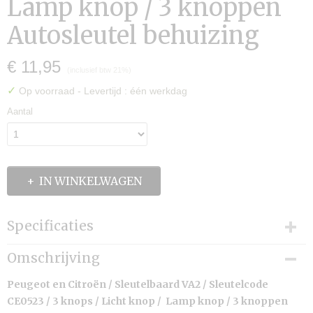
Lamp knop / 3 knoppen
Autosleutel behuizing
€ 11,95
(inclusief btw 21%)
✓
Op voorraad
- Levertijd : één werkdag
Aantal
IN WINKELWAGEN
Specificaties
Productcode
Omschrijving
Sleutel 11
Levertijd:
Peugeot en Citroën / Sleutelbaard VA2 / Sleutelcode
één werkdag
CE0523 / 3 knops / Licht knop / Lamp knop / 3 knoppen