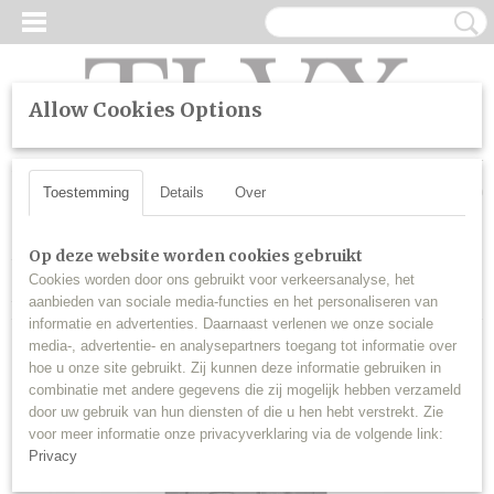
Allow Cookies Options
UW WINKELWAGEN
Inloggen
Registreren
Geen producten
(0)
Toestemming
Details
Over
Home
>
Sleutels
>
Peugeot en Citroën / Sleutelbaard VA2 /
Op deze website worden cookies gebruikt
Sleutelcode CE0523 / 3 knops / Licht knop / Lamp knop / 3
Cookies worden door ons gebruikt voor verkeersanalyse, het
knoppen Autosleutel behuizing
aanbieden van sociale media-functies en het personaliseren van
informatie en advertenties. Daarnaast verlenen we onze sociale
media-, advertentie- en analysepartners toegang tot informatie over
hoe u onze site gebruikt. Zij kunnen deze informatie gebruiken in
combinatie met andere gegevens die zij mogelijk hebben verzameld
door uw gebruik van hun diensten of die u hen hebt verstrekt. Zie
voor meer informatie onze privacyverklaring via de volgende link:
Privacy