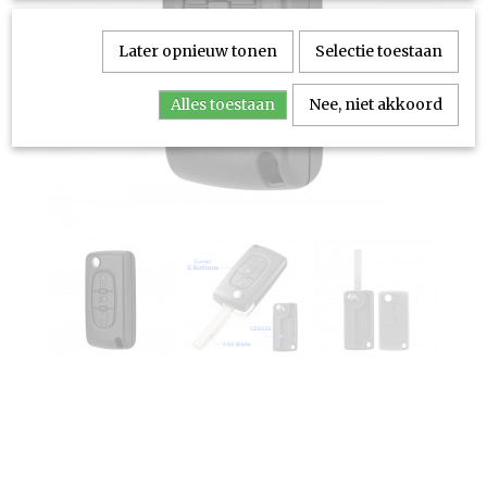
Later opnieuw tonen
Selectie toestaan
Alles toestaan
Nee, niet akkoord