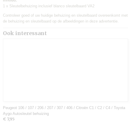
Inhoud:
1 x Sleutelbehuizing inclusief blanco sleutelbaard VA2
Controleer goed of uw huidige behuizing en sleutelbaard overeenkomt met
de behuizing en sleutelbaard op de afbeeldingen in deze advertentie.
Ook interessant
Peugeot 106 / 107 / 206 / 207 / 307 / 406 / Citroën C1 / C2 / C4 / Toyota
Aygo Autosleutel behuizing
€ 7,95