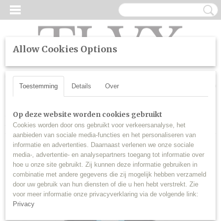
Allow Cookies Options
UW WINKELWAGEN
Inloggen
Registreren
Geen producten
(0)
Toestemming
Details
Over
Home
>
Sleutels
>
Ford en Mazda / 3 knops / Achterklep knop / 3
Op deze website worden cookies gebruikt
knoppen / Autosleutel behuizing
Cookies worden door ons gebruikt voor verkeersanalyse, het
aanbieden van sociale media-functies en het personaliseren van
informatie en advertenties. Daarnaast verlenen we onze sociale
media-, advertentie- en analysepartners toegang tot informatie over
hoe u onze site gebruikt. Zij kunnen deze informatie gebruiken in
combinatie met andere gegevens die zij mogelijk hebben verzameld
door uw gebruik van hun diensten of die u hen hebt verstrekt. Zie
voor meer informatie onze privacyverklaring via de volgende link:
Privacy