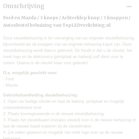
Productcode
Omschrijving
Sleutel 33
Levertijd:
Ford en Mazda / 3 knops / Achterklep knop / 3 knoppen /
één werkdag
Autosleutel behuizing van TopLEDverlichting.nl
Merk:
TLVX
Deze sleutelbehuizing is ter vervanging van uw originele sleutelbehuizing,
bijvoorbeeld als de knoppen van uw originele behuizing kapot zijn. Deze
Verzendkosten:
sleutelbehuizing wordt blanco geleverd. Dit houdt in dat u de sleutel, het
€0,95
merk logo en de elektronica (printplaat en batterij) zelf dient over te
zetten. Daarna is de sleutel klaar voor gebruikt!
O.a. mogelijk geschikt voor:
- Ford
- Mazda
Gebruikshandleiding sleutelbehuizing:
1. Open uw huidige sleutel en haal de batterij, printplaat en mogelijk
startonderbreker eruit.
2. Plaats bovengenoemde in de nieuwe sleutelbehuizing.
3.
Plaats het sleutelbaard (metalen sleutel) over in de nieuwe behuizing of
laat de nieuwe baard kopiëren bij de sleutelmaker.
4. Zet indien gewenst en mogelijk het merk logo over op de nieuwe
behuizing.