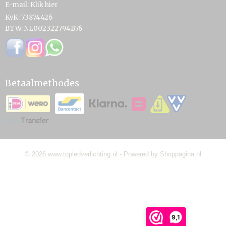
E-mail:
Klik hier
KvK: 73874426
BTW: NL002322794B76
Betaalmethodes
© 2026 www.topledverlichting.nl - Powered by Shoppagina.nl
9,1