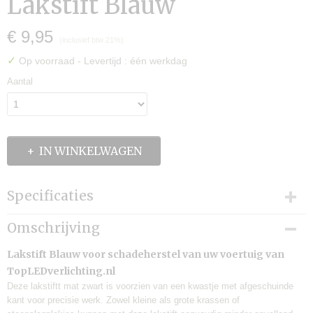
Lakstift Blauw
€ 9,95
(inclusief btw 21%)
✓
Op voorraad
- Levertijd : één werkdag
Aantal
IN WINKELWAGEN
Specificaties
Productcode
Omschrijving
Lak 8
Levertijd:
Lakstift Blauw voor schadeherstel van uw voertuig van
één werkdag
TopLEDverlichting.nl
Merk:
Deze lakstiftt mat zwart is voorzien van een kwastje met afgeschuinde
TLVX
kant voor precisie werk. Zowel kleine als grote krassen of