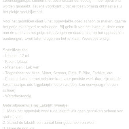
steenslagplekjes kunnen met deze lakstift eenvoudig minder opvallend
Verzendkosten:
worden gemaakt. Tevens voorkomt u dat er roestvorming ontstaat als u
€0,95
het plekje snel bijwerkt!
Voor het gebruiken dient u het oppervlakte goed schoon te maken, daarna
het potje even goed te schudden. Bij gebruik van het kwastje, deze even
aan de rand van het potje iets afvegen en daarna pas op het oppervlakte
aanbrengen. Even laten drogen en het is klaar! Weersbestendig!
Specificaties:
- Inhoud : 12 ml
- Kleur : Blauw
- Materialen : Lak verf
- Toepasbaar op: Auto, Motor, Scooter, Fiets, E-Bike, Fatbike, etc.
- Functie: kwastje met schuine kant voor precisie werk (kan zijn dat de
kwasthaartjes iets bijgeknipt moeten worden, kan eenvoudig met een
schaar)
- Waterbestendig
Gebruiksaanwijzing Lakstift Kwastje:
1. Maak het oppervlak waar u de lakstift wilt gaan gebruiken schoon van
stof en vuil.
2. Schud de lakstift een aantal keer goed heen en weer.
3. Draai de dop los.