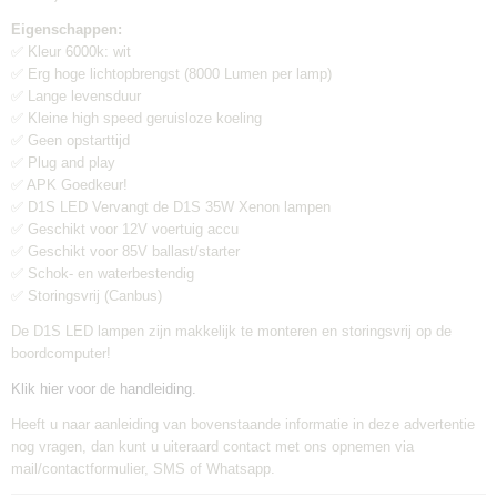
2 stuks
Eigenschappen:
Verzendkosten:
✅ Kleur 6000k: wit
€6,95
✅ Erg hoge lichtopbrengst (8000 Lumen per lamp)
✅ Lange levensduur
✅ Kleine high speed geruisloze koeling
✅ Geen opstarttijd
✅ Plug and play
✅ APK Goedkeur!
✅ D1S LED Vervangt de D1S 35W Xenon lampen
✅ Geschikt voor 12V voertuig accu
✅ Geschikt voor 85V ballast/starter
✅ Schok- en waterbestendig
✅ Storingsvrij (Canbus)
De D1S LED lampen zijn makkelijk te monteren en storingsvrij op de
boordcomputer!
Klik hier voor de handleiding.
Heeft u naar aanleiding van bovenstaande informatie in deze advertentie
nog vragen, dan kunt u uiteraard contact met ons opnemen via
mail/contactformulier, SMS of Whatsapp.