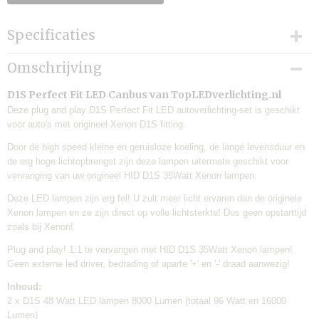
Specificaties
Productcode
Omschrijving
TLV-SLA-32
Levertijd:
D1S Perfect Fit LED Canbus van TopLEDverlichting.nl
Eén werkdag
Deze plug and play D1S Perfect Fit LED autoverlichting-set is geschikt
voor auto's met origineel Xenon D1S fitting.
Merk:
TLVX
Door de high speed kleine en geruisloze koeling, de lange levensduur en
Garantie:
de erg hoge lichtopbrengst zijn deze lampen uitermate geschikt voor
6 maanden
vervanging van uw origineel HID D1S 35Watt Xenon lampen.
Geschikt voor:
Deze LED lampen zijn erg fel! U zult meer licht ervaren dan de originele
Auto's
Xenon lampen en ze zijn direct op volle lichtsterkte! Dus geen opstarttijd
Canbus:
zoals bij Xenon!
Ja
Plug and play! 1:1 te vervangen met HID D1S 35Watt Xenon lampen!
Lamp voltage:
Geen externe led driver, bedrading of aparte '+' en '-' draad aanwezig!
12V
Lamp wattage:
Inhoud:
60W
2 x D1S 48 Watt LED lampen 8000 Lumen (totaal 96 Watt en 16000
Inhoud verpakking:
Lumen)