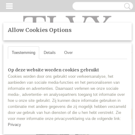
Allow Cookies Options
UW WINKELWAGEN
Inloggen
Registreren
Geen producten
(0)
Toestemming
Details
Over
Home
>
SALE
>
D1S Perfect Fit LED Canbus dimlicht, grootlicht
Op deze website worden cookies gebruikt
(set)
Cookies worden door ons gebruikt voor verkeersanalyse, het
aanbieden van sociale media-functies en het personaliseren van
informatie en advertenties. Daarnaast verlenen we onze sociale
media-, advertentie- en analysepartners toegang tot informatie over
Sale
hoe u onze site gebruikt. Zij kunnen deze informatie gebruiken in
combinatie met andere gegevens die zij mogelijk hebben verzameld
door uw gebruik van hun diensten of die u hen hebt verstrekt. Zie
voor meer informatie onze privacyverklaring via de volgende link:
Privacy