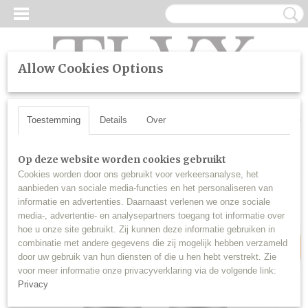
Allow Cookies Options
UW WINKELWAGEN
Inloggen
Registreren
Geen producten
(0)
Toestemming
Details
Over
Home
>
SALE
>
BA9S H6W T4W LED Extra Fel Canbus (set)
Op deze website worden cookies gebruikt
Cookies worden door ons gebruikt voor verkeersanalyse, het
aanbieden van sociale media-functies en het personaliseren van
informatie en advertenties. Daarnaast verlenen we onze sociale
Sale
media-, advertentie- en analysepartners toegang tot informatie over
hoe u onze site gebruikt. Zij kunnen deze informatie gebruiken in
combinatie met andere gegevens die zij mogelijk hebben verzameld
door uw gebruik van hun diensten of die u hen hebt verstrekt. Zie
voor meer informatie onze privacyverklaring via de volgende link:
Privacy