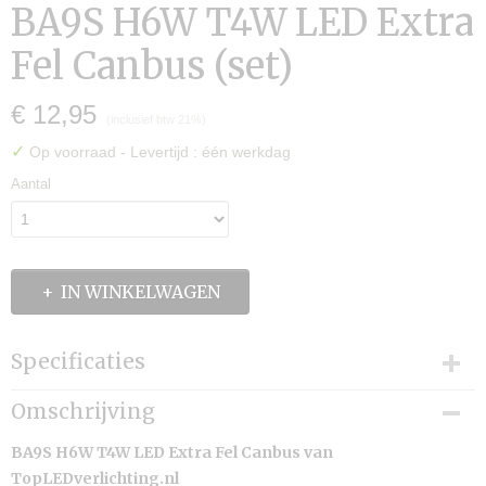
BA9S H6W T4W LED Extra
Fel Canbus (set)
€ 12,95
(inclusief btw 21%)
✓
Op voorraad
- Levertijd : één werkdag
Aantal
IN WINKELWAGEN
Specificaties
Productcode
Omschrijving
BA9S Extra Fel
Levertijd:
BA9S H6W T4W LED Extra Fel Canbus van
één werkdag
TopLEDverlichting.nl