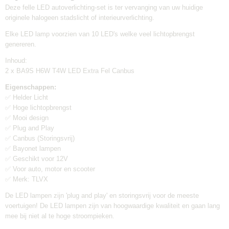
Merk:
Deze felle LED autoverlichting-set is ter vervanging van uw huidige
TLVX
originele halogeen stadslicht of interieurverlichting.
Verzendkosten:
Elke LED lamp voorzien van 10 LED's welke veel lichtopbrengst
€0,95
genereren.
Inhoud:
2 x BA9S H6W T4W LED Extra Fel Canbus
Eigenschappen:
✅ Helder Licht
✅ Hoge lichtopbrengst
✅ Mooi design
✅ Plug and Play
✅ Canbus (Storingsvrij)
✅ Bayonet lampen
✅ Geschikt voor 12V
✅ Voor auto, motor en scooter
✅ Merk: TLVX
De LED lampen zijn 'plug and play' en storingsvrij voor de meeste
voertuigen! De LED lampen zijn van hoogwaardige kwaliteit en gaan lang
mee bij niet al te hoge stroompieken.